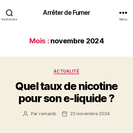
Arrêter de Fumer
Recherche
Menu
Mois :
novembre 2024
Catégories
ACTUALITÉ
Quel taux de nicotine
pour son e-liquide ?
Par
romainb
22 novembre 2024
Auteur
Date
de
de
l’article
l’article